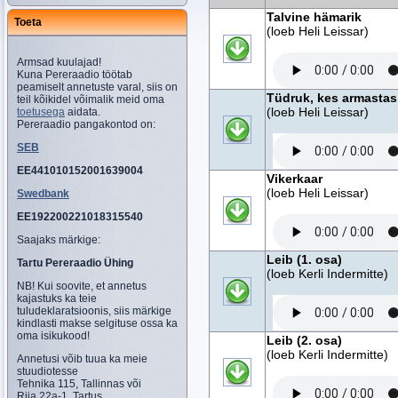
Talvine hämarik
Toeta
(loeb Heli Leissar)
Armsad kuulajad!
Kuna Pereraadio töötab
peamiselt annetuste varal, siis on
Tüdruk, kes armasta
teil kõikidel võimalik meid oma
(loeb Heli Leissar)
toetusega
aidata.
Pereraadio pangakontod on:
SEB
EE441010152001639004
Vikerkaar
(loeb Heli Leissar)
Swedbank
EE192200221018315540
Saajaks märkige:
Leib (1. osa)
Tartu Pereraadio Ühing
(loeb Kerli Indermitte)
NB! Kui soovite, et annetus
kajastuks ka teie
tuludeklaratsioonis, siis märkige
kindlasti makse selgituse ossa ka
oma isikukood!
Leib (2. osa)
(loeb Kerli Indermitte)
Annetusi võib tuua ka meie
stuudiotesse
Tehnika 115, Tallinnas või
Riia 22a-1, Tartus