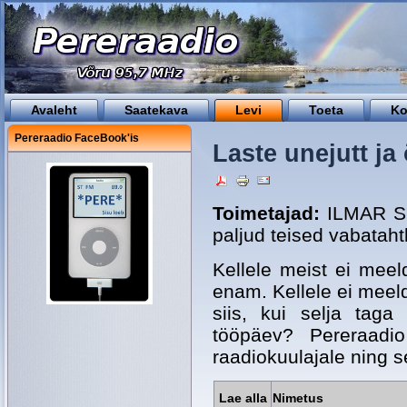
Avaleht
Saatekava
Levi
Toeta
Ko
Pereraadio FaceBook'is
Laste unejutt ja
Toimetajad:
ILMAR SI
paljud teised vabataht
Kellele meist ei meel
enam. Kellele ei meeldi
siis, kui selja taga 
tööpäev? Pereraad
raadiokuulajale ning se
Lae alla
Nimetus