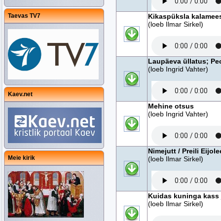
Taevas TV7
Kikaspüksla kalamee
(loeb Ilmar Sirkel)
Laupäeva üllatus; Pe
(loeb Ingrid Vahter)
Kaev.net
Mehine otsus
(loeb Ingrid Vahter)
Nimejutt / Preili Eijole
Meie kirik
(loeb Ilmar Sirkel)
Kuidas kuninga kass 
(loeb Ilmar Sirkel)