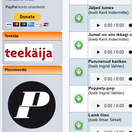
PayPal
konto omanikele:
Jäljed lumes
(loeb Kerli Indermitte)
Jumal on siis ikkagi 
Teekäija
(loeb Kerli Indermitte)
Purunenud karikas
(loeb Ingrid Vahter)
Plussmeedia
Poppety-pop
(loeb Ingrid Vahter)
Laisk liisu
(loeb Ilmar Sirkel)