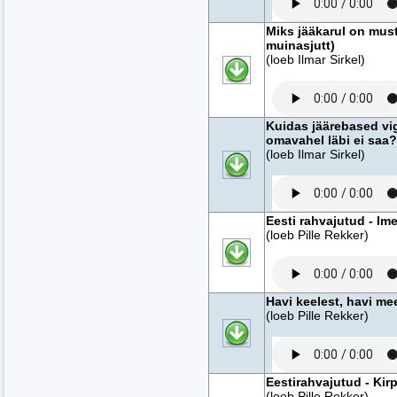
Miks jääkarul on must
muinasjutt)
(loeb Ilmar Sirkel)
Kuidas jäärebased vi
omavahel läbi ei saa? 
(loeb Ilmar Sirkel)
Eesti rahvajutud - Ime
(loeb Pille Rekker)
Havi keelest, havi me
(loeb Pille Rekker)
Eestirahvajutud - Kirp
(loeb Pille Rekker)