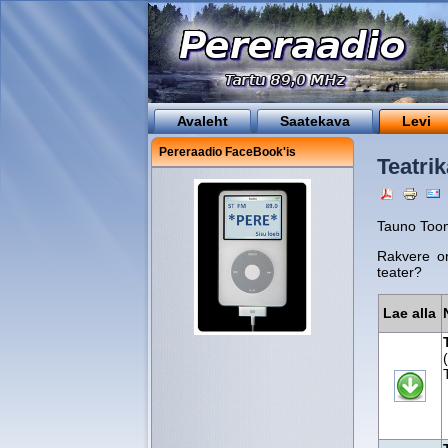
Avaleht
Saatekava
Levi
Pereraadio FaceBook'is
Teatrik
Tauno Too
Rakvere on
teater?
Lae alla