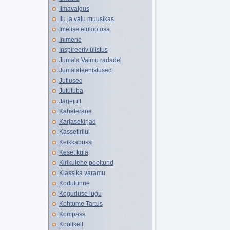
Ilmavalgus
Ilu ja valu muusikas
Imelise eluloo osa
Inimene
Inspireeriv ülistus
Jumala Vaimu radadel
Jumalateenistused
Jutlused
Jututuba
Järjejutt
Kaheterane
Karjasekirjad
Kassetiriiul
Keikkabussi
Keset küla
Kirikulehe pooltund
Klassika varamu
Kodutunne
Koguduse lugu
Kohtume Tartus
Kompass
Koolikell