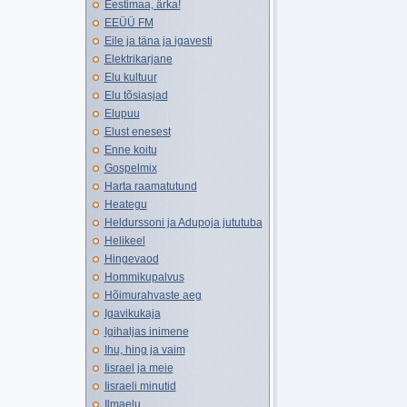
Eestimaa, ärka!
EEÜÜ FM
Eile ja täna ja igavesti
Elektrikarjane
Elu kultuur
Elu tõsiasjad
Elupuu
Elust enesest
Enne koitu
Gospelmix
Harta raamatutund
Heategu
Heldurssoni ja Adupoja jututuba
Helikeel
Hingevaod
Hommikupalvus
Hõimurahvaste aeg
Igavikukaja
Igihaljas inimene
Ihu, hing ja vaim
Iisrael ja meie
Iisraeli minutid
Ilmaelu