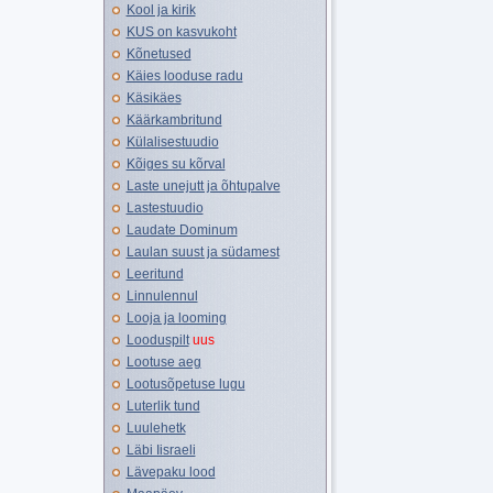
Kool ja kirik
KUS on kasvukoht
Kõnetused
Käies looduse radu
Käsikäes
Käärkambritund
Külalisestuudio
Kõiges su kõrval
Laste unejutt ja õhtupalve
Lastestuudio
Laudate Dominum
Laulan suust ja südamest
Leeritund
Linnulennul
Looja ja looming
Looduspilt
uus
Lootuse aeg
Lootusõpetuse lugu
Luterlik tund
Luulehetk
Läbi Iisraeli
Lävepaku lood