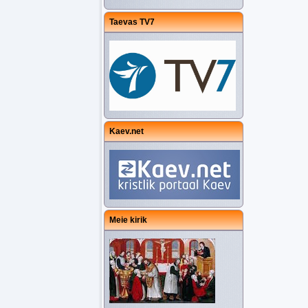
Taevas TV7
Kaev.net
Meie kirik