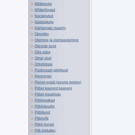
Mõttekoda
Mõttelõngad
Naistejutud
Nädalakaja
Nähtamatu maailm
Objektiiv
Olemine ja olemasolemine
Oleviste tund
Olla vaba
Omal viisil
Ortodoksia
Pastoraadi piiblikool
Pereringis
Pienet eväät (soome keeles)
Piibel kaanest kaaneni
Piibel maailmas
Piiblimatkad
Piiblistuudio
Piiblitund
Piiblivõti
Piibli linnad
Pilk ajalukku