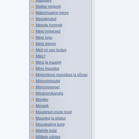
Maapäev
Maitse misjonit
Maksimaalne mees
Meestejutud
Meeste hommik
Meie inimesed
Meie lugu
Meie misjon
Meil on see lootus
Miks?
Mina ja maailm
Minu muusika
Misjonikoor muusikas ja sõnas
Misjoniminutid
Misjonipeegel
Missioonikandja
Monitor
Mosaiik
Muudetud elude lood
Muusika ja ülistus
Muusikaline tund
Märtrite hääl
Mõttele nähtav