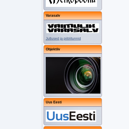
Varasalv
Jutlused ja piiblitunnid
Objektiiv
Uus Eesti