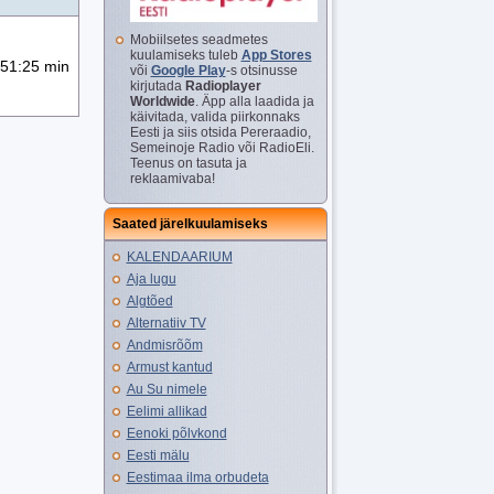
Mobiilsetes seadmetes
kuulamiseks tuleb
App Stores
51:25 min
või
Google Play
-s otsinusse
kirjutada
Radioplayer
Worldwide
. Äpp alla laadida ja
käivitada, valida piirkonnaks
Eesti ja siis otsida Pereraadio,
Semeinoje Radio või RadioEli.
Teenus on tasuta ja
reklaamivaba!
Saated järelkuulamiseks
KALENDAARIUM
Aja lugu
Algtõed
Alternatiiv TV
Andmisrõõm
Armust kantud
Au Su nimele
Eelimi allikad
Eenoki põlvkond
Eesti mälu
Eestimaa ilma orbudeta