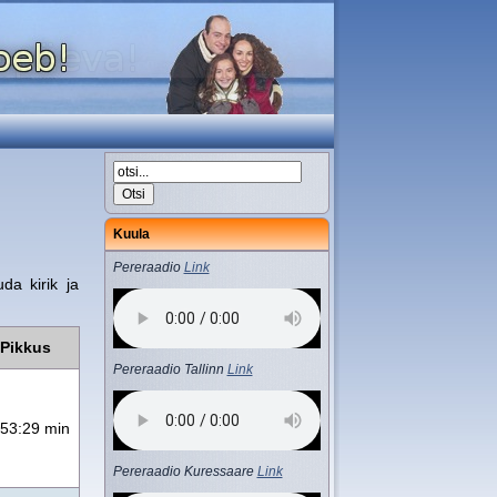
Kuula
Pereraadio
Link
da kirik ja
Pikkus
Pereraadio Tallinn
Link
53:29 min
Pereraadio Kuressaare
Link