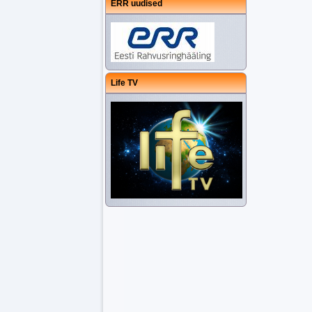
ERR uudised
Life TV