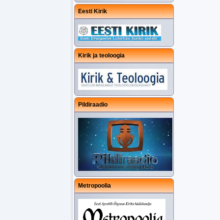
Eesti Kirik
Kirik ja teoloogia
Pildiraadio
Metropoolia