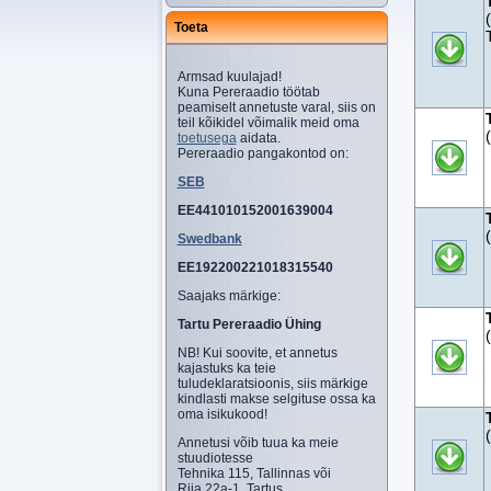
Toeta
Armsad kuulajad!
Kuna Pereraadio töötab
peamiselt annetuste varal, siis on
teil kõikidel võimalik meid oma
toetusega
aidata.
Pereraadio pangakontod on:
SEB
EE441010152001639004
Swedbank
EE192200221018315540
Saajaks märkige:
Tartu Pereraadio Ühing
NB! Kui soovite, et annetus
kajastuks ka teie
tuludeklaratsioonis, siis märkige
kindlasti makse selgituse ossa ka
oma isikukood!
Annetusi võib tuua ka meie
stuudiotesse
Tehnika 115, Tallinnas või
Riia 22a-1, Tartus