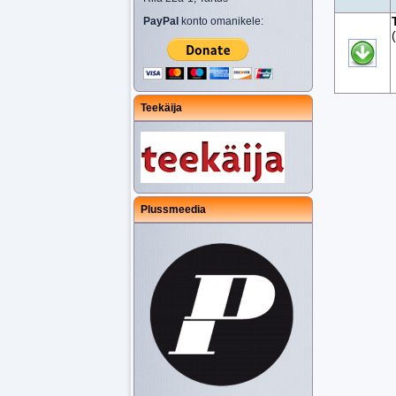
PayPal
konto omanikele:
Teekäija
Plussmeedia