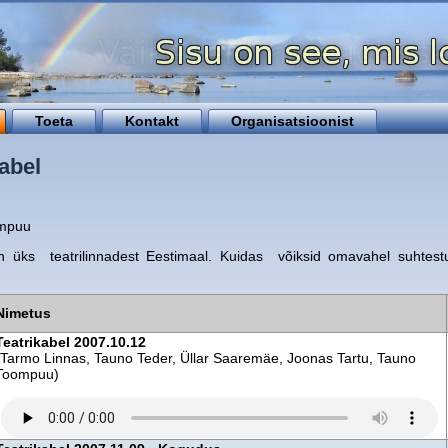
Toeta
Kontakt
Organisatsioonist
abel
mpuu
 üks teatrilinnadest Eestimaal. Kuidas võiksid omavahel suhtestu
Nimetus
Teatrikabel 2007.10.12
(Tarmo Linnas, Tauno Teder, Üllar Saaremäe, Joonas Tartu, Tauno
Toompuu)