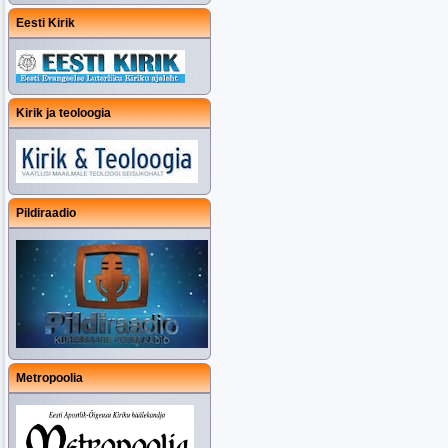
Eesti Kirik
Kirik ja teoloogia
Pildiraadio
Metropoolia