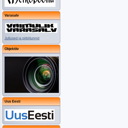
Varasalv
Jutlused ja piiblitunnid
Objektiiv
Uus Eesti