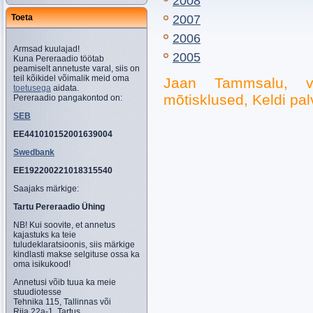
2008
Toeta
2007
2006
Armsad kuulajad!
2005
Kuna Pereraadio töötab
peamiselt annetuste varal, siis on
teil kõikidel võimalik meid oma
Jaan Tammsalu, va
toetusega
aidata.
mõtisklused, Keldi pa
Pereraadio pangakontod on:
SEB
EE441010152001639004
Swedbank
EE192200221018315540
Saajaks märkige:
Tartu Pereraadio Ühing
NB! Kui soovite, et annetus
kajastuks ka teie
tuludeklaratsioonis, siis märkige
kindlasti makse selgituse ossa ka
oma isikukood!
Annetusi võib tuua ka meie
stuudiotesse
Tehnika 115, Tallinnas või
Riia 22a-1, Tartus