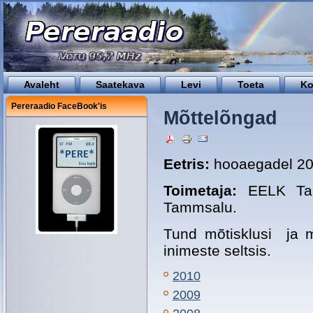
Avaleht
Saatekava
Levi
Toeta
Ko
Pereraadio FaceBook'is
Mõttelõngad
Eetris:
hooaegadel 20
Toimetaja:
EELK Tall
Tammsalu.
Tund mõtisklusi ja 
inimeste seltsis.
2010
2009