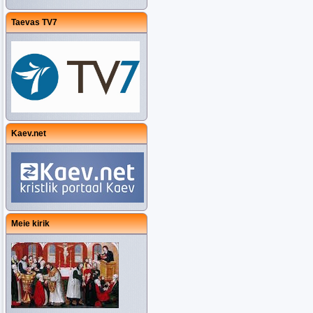
Taevas TV7
Kaev.net
Meie kirik