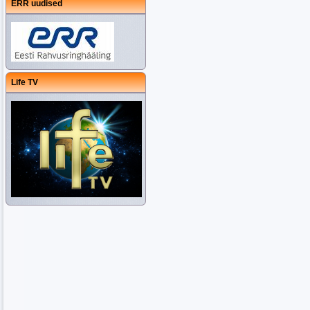
ERR uudised
Life TV