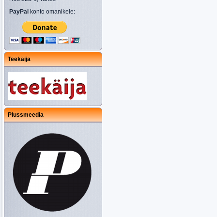
PayPal
konto omanikele:
Teekäija
Plussmeedia