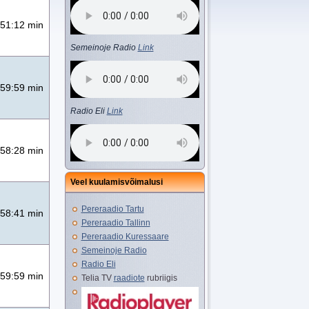
51:12 min
Semeinoje Radio
Link
59:59 min
Radio Eli
Link
58:28 min
Veel kuulamisvõimalusi
Pereraadio Tartu
58:41 min
Pereraadio Tallinn
Pereraadio Kuressaare
Semeinoje Radio
Radio Eli
59:59 min
Telia TV
raadiote
rubriigis