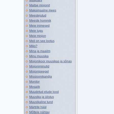
Maapäev
Maitse misjonit
Maksimaalne mees
Meestejutud
Meeste hommik
Meie inimesed
Meie lugu
Meie misjon
Meil on see lootus
Miks?
Mina ja maailm
Minu muusika
Misjonikoor muusikas ja sõnas
Misjoniminutid
Misjonipeegel
Missioonikandja
Monitor
Mosaiik
Muudetud elude lood
Muusika ja ülistus
Muusikaline tund
Märtrite hääl
Mõttele nähtav