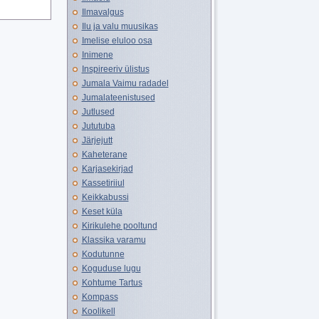
Ilmavalgus
Ilu ja valu muusikas
Imelise eluloo osa
Inimene
Inspireeriv ülistus
Jumala Vaimu radadel
Jumalateenistused
Jutlused
Jututuba
Järjejutt
Kaheterane
Karjasekirjad
Kassetiriiul
Keikkabussi
Keset küla
Kirikulehe pooltund
Klassika varamu
Kodutunne
Koguduse lugu
Kohtume Tartus
Kompass
Koolikell