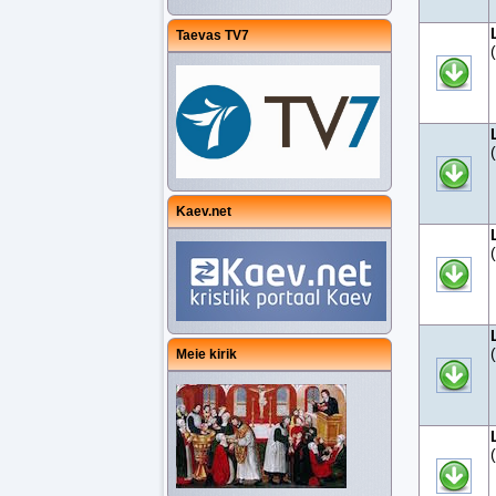
Taevas TV7
Kaev.net
Meie kirik