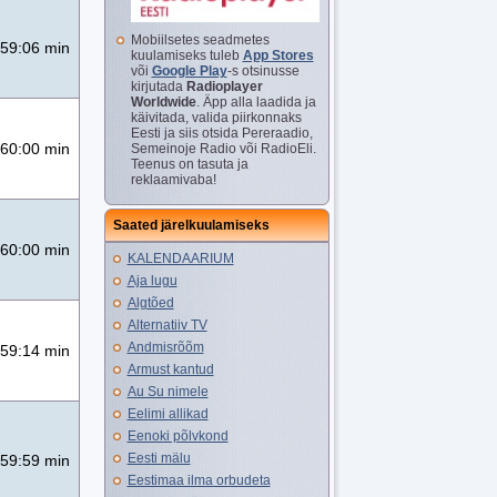
Mobiilsetes seadmetes
59:06 min
kuulamiseks tuleb
App Stores
või
Google Play
-s otsinusse
kirjutada
Radioplayer
Worldwide
. Äpp alla laadida ja
käivitada, valida piirkonnaks
Eesti ja siis otsida Pereraadio,
60:00 min
Semeinoje Radio või RadioEli.
Teenus on tasuta ja
reklaamivaba!
Saated järelkuulamiseks
60:00 min
KALENDAARIUM
Aja lugu
Algtõed
Alternatiiv TV
Andmisrõõm
59:14 min
Armust kantud
Au Su nimele
Eelimi allikad
Eenoki põlvkond
Eesti mälu
59:59 min
Eestimaa ilma orbudeta