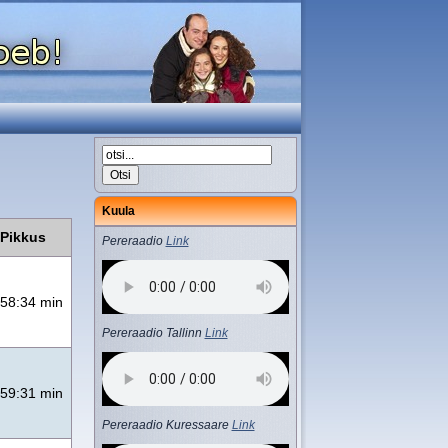
Kuula
Pikkus
Pereraadio
Link
58:34 min
Pereraadio Tallinn
Link
59:31 min
Pereraadio Kuressaare
Link