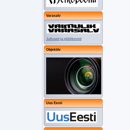
Varasalv
Jutlused ja piiblitunnid
Objektiiv
Uus Eesti