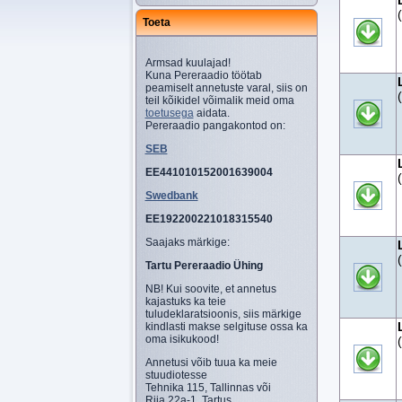
Toeta
Armsad kuulajad!
Kuna Pereraadio töötab
peamiselt annetuste varal, siis on
teil kõikidel võimalik meid oma
toetusega
aidata.
Pereraadio pangakontod on:
SEB
EE441010152001639004
Swedbank
EE192200221018315540
Saajaks märkige:
Tartu Pereraadio Ühing
NB! Kui soovite, et annetus
kajastuks ka teie
tuludeklaratsioonis, siis märkige
kindlasti makse selgituse ossa ka
oma isikukood!
Annetusi võib tuua ka meie
stuudiotesse
Tehnika 115, Tallinnas või
Riia 22a-1, Tartus