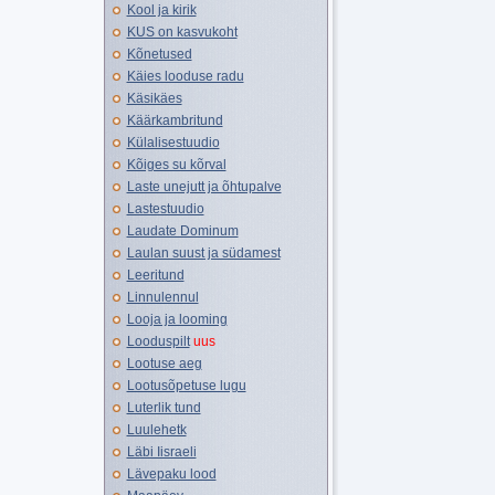
Kool ja kirik
KUS on kasvukoht
Kõnetused
Käies looduse radu
Käsikäes
Käärkambritund
Külalisestuudio
Kõiges su kõrval
Laste unejutt ja õhtupalve
Lastestuudio
Laudate Dominum
Laulan suust ja südamest
Leeritund
Linnulennul
Looja ja looming
Looduspilt
uus
Lootuse aeg
Lootusõpetuse lugu
Luterlik tund
Luulehetk
Läbi Iisraeli
Lävepaku lood