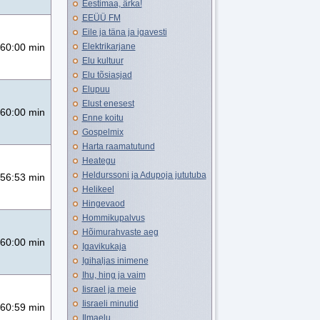
Eestimaa, ärka!
EEÜÜ FM
Eile ja täna ja igavesti
Elektrikarjane
60:00 min
Elu kultuur
Elu tõsiasjad
Elupuu
Elust enesest
60:00 min
Enne koitu
Gospelmix
Harta raamatutund
Heategu
Heldurssoni ja Adupoja jututuba
56:53 min
Helikeel
Hingevaod
Hommikupalvus
Hõimurahvaste aeg
60:00 min
Igavikukaja
Igihaljas inimene
Ihu, hing ja vaim
Iisrael ja meie
Iisraeli minutid
60:59 min
Ilmaelu