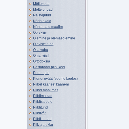
Mõttekoda
Mõttelõngad
Naistejutud
Nädalakaja
Nähtamatu maailm
Objektiiv
Olemine ja olemasolemine
Oleviste tund
Olla vaba
Omal viisil
Ortodoksia
Pastoraadi piiblikool
Pereringis
Pienet eväät (soome keeles)
Piibel kaanest kaaneni
Piibel maailmas
Piiblimatkad
Piiblistuudio
Piiblitund
Piiblivõti
Piibli linnad
Pilk ajalukku