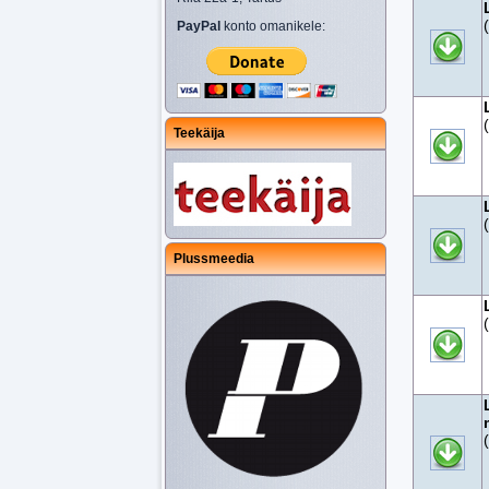
PayPal
konto omanikele:
Teekäija
Plussmeedia