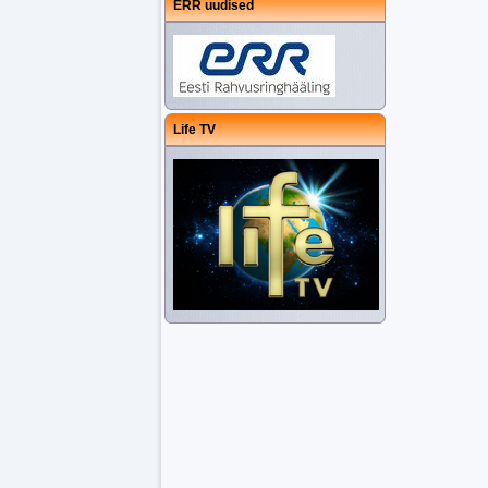
ERR uudised
Life TV