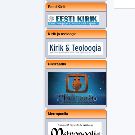
Eesti Kirik
Kirik ja teoloogia
Pildiraadio
Metropoolia