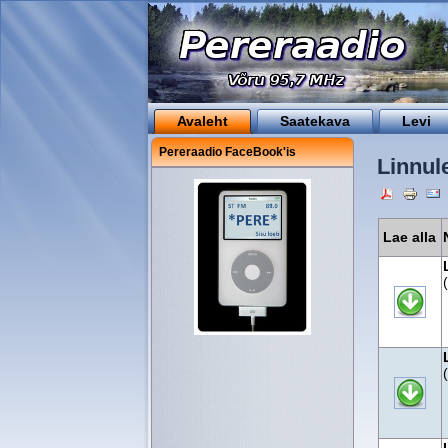
Avaleht
Saatekava
Levi
Pereraadio FaceBook'is
Linnul
Lae alla