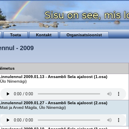
Toeta
Kontakt
Organisatsioonist
ennul - 2009
Nimetus
Linnulennul 2009.01.13 - Ansambli Sela ajaloost (1.osa)
(Ülo Niinemägi)
Linnulennul 2009.01.27 - Ansambli Sela ajaloost (2.osa)
(Mati ja Arved Mägila, Ülo Niinemägi)