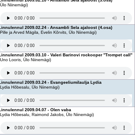
Linnulennul 2009.02.10 - Ansambli Sela ajaloost (3.osa)
(Ülo Niinemägi)
Linnulennul 2009.02.24 - Ansambli Sela ajaloost (4.osa)
(Pille ja Arved Mägila, Evelin Kõrvits, Ülo Niinemägi)
Linnulennul 2009.03.10 - Valeri Barinovi rockooper ''Trompet call''
(Uno Looris, Ülo Niinemägi)
Linnulennul 2009.03.24 - Evangeeliumilaulja Lydia
(Lydia Hõbesalu, Ülo Niinemägi)
Linnulennul 2009.04.07 - Olen vaba
(Lydia Hõbesalu, Raimond Jakobs, Ülo Niinemägi)